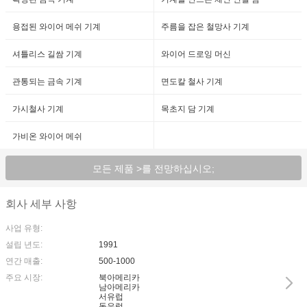
용접된 와이어 메쉬 기계
주름을 잡은 철망사 기계
셔틀리스 길쌈 기계
와이어 드로잉 머신
관통되는 금속 기계
면도칼 철사 기계
가시철사 기계
목초지 담 기계
가비온 와이어 메쉬
모든 제품 >를 전망하십시오;
회사 세부 사항
사업 유형:
설립 년도:
1991
연간 매출:
500-1000
주요 시장:
북아메리카
남아메리카
서유럽
동유럽