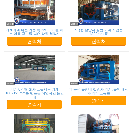
기계에게 쉬운 가동 폭 2500mm를 하
6각형 철망사 길쌈 기계 저잡음
는 압축 공기를 넣은 강화 철망사
4300mm 폭
연락처
연락처
기계/6각형 철사 그물세공 기계
다 목적 돌망태 철망사 기계, 돌망태 상
100x120mm를 만드는 직업적인 돌망
자 기계 고능률
태
연락처
연락처