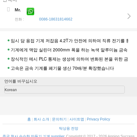
Mr.
전화 :
0086-18631814662
임시 담 용접 기계 저잡음 4.2T가 안전에 의하여 직류 전기를 통
기계에게 액압 실린더 2000mm 폭을 하는 녹색 알루미늄 금속 메
장식적인 메시 PLC 통제는 생성에 의하여 변화된 본을 위한 금속
고속은 금속 기계를 폐기물 생산 70배/분 확장했습니다
기계, 확장된 금속 선반 기계 파랑 색깔을 평평하게 하는 3KW 알
언어를 바꾸십시오
자동적인 유형 셔틀리스 길쌈 기계 합리적인 디자인 폭 1300mm
Korean
스테인리스는 304의 SS 큰 철사 직경을 가진 철망사 기계를 용접
낮은 탄소에 의하여 용접되는 담 용접 기계, PVC 플라스틱 입히는
산업 셔틀리스 검 길쌈 기계, 셔틀리스 검 직조기 2.2kw
홈
|
회사 소개
|
문의하기
|
사이트맵
|
Privacy Policy
5x150 발은 PLC 통제 시스템 2600x1700x1350mm를 가진 
탁상용 전망
건축 산업 가금류 농업을 위한 220V에 의하여 용접되는 철망사 기
중국 철사 순수한 만들기 기계 supplier.
Copyright © 2017 - 2026 Anping Success