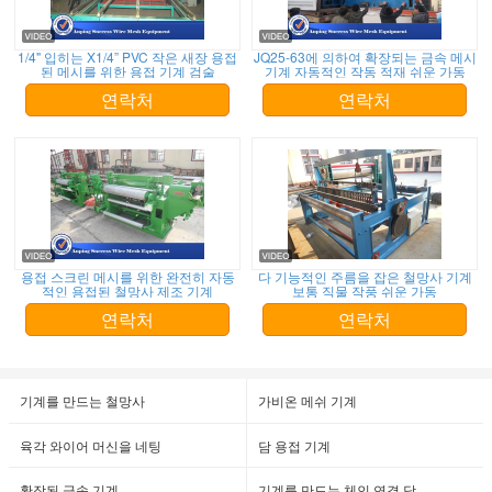
1/4" 입히는 X1/4” PVC 작은 새장 용접
JQ25-63에 의하여 확장되는 금속 메시
된 메시를 위한 용접 기계 검술
기계 자동적인 작동 적재 쉬운 가동
연락처
연락처
용접 스크린 메시를 위한 완전히 자동
다 기능적인 주름을 잡은 철망사 기계
적인 용접된 철망사 제조 기계
보통 직물 작풍 쉬운 가동
연락처
연락처
기계를 만드는 철망사
가비온 메쉬 기계
육각 와이어 머신을 네팅
담 용접 기계
확장된 금속 기계
기계를 만드는 체인 연결 담